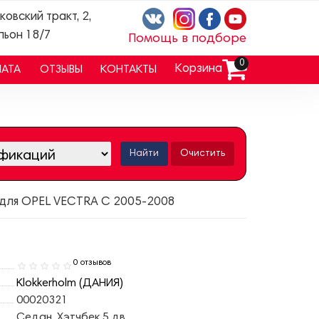
ковский тракт, 2,
льон 18/7
Помощь в подборе
0
Корзина
ЛАТА
ОТЗЫВЫ
КОНТАКТЫ
Найти
Очистить
m для OPEL VECTRA C 2005-2008
0 отзывов
Klokkerholm (ДАНИЯ)
00020321
Седан, Хэтчбек 5 дв