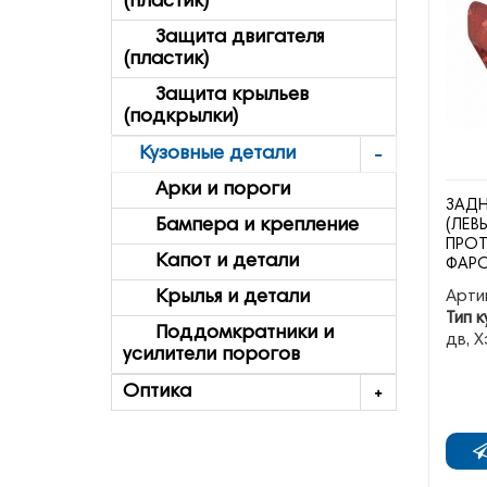
(пластик)
Защита двигателя
(пластик)
Защита крыльев
(подкрылки)
Кузовные детали
Арки и пороги
ЗАДН
Бампера и крепление
(ЛЕВ
ПРО
Капот и детали
ФАРО
Арти
Крылья и детали
Тип к
Поддомкратники и
дв, Х
усилители порогов
Оптика