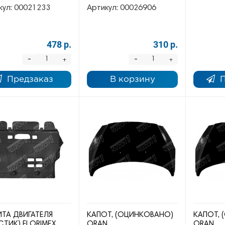
кул:
00021233
Артикул:
00026906
478 р.
310 р.
-
-
+
+
Предзаказ
В корзину
ТА ДВИГАТЕЛЯ
КАПОТ, (ОЦИНКОВАНО)
КАПОТ,
СТИК) FLORIMEX
ORAN
ORAN