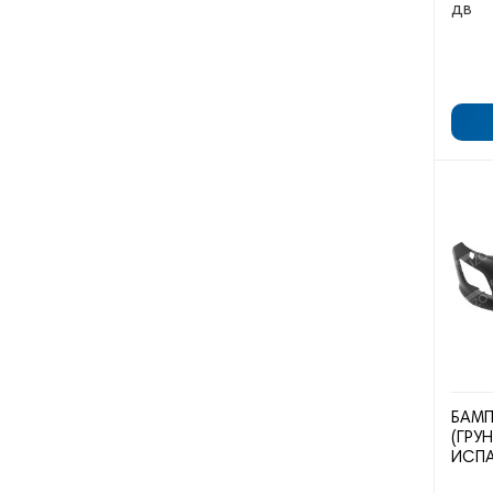
дв
БАМП
(ГРУ
ИСП