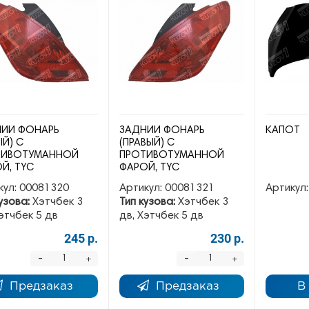
ИЙ ФОНАРЬ
ЗАДНИЙ ФОНАРЬ
КАПОТ
ЫЙ) С
(ПРАВЫЙ) С
ТИВОТУМАННОЙ
ПРОТИВОТУМАННОЙ
Й, TYC
ФАРОЙ, TYC
кул:
00081320
Артикул:
00081321
Артикул:
узова:
Хэтчбек 3
Тип кузова:
Хэтчбек 3
этчбек 5 дв
дв, Хэтчбек 5 дв
245 р.
230 р.
-
-
+
+
Предзаказ
Предзаказ
В