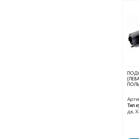
ПОДС
(ЛЕВ
ПОЛ
Арти
Тип к
дв, Х