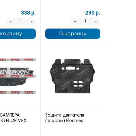
338 р.
290 р.
-
-
+
+
 корзину
В корзину
 БАМПЕРА
Защита двигателя
К) FLORIMEX
(пластик) Florimex