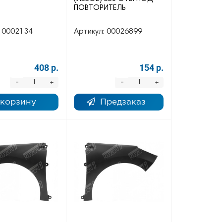
ПОВТОРИТЕЛЬ
0002134
Артикул:
00026899
408 р.
154 р.
-
-
+
+
 корзину
Предзаказ