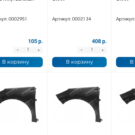
кул:
0002951
Артикул:
0002134
Артикул:
105 р.
408 р.
-
-
+
+
В корзину
В корзину
В