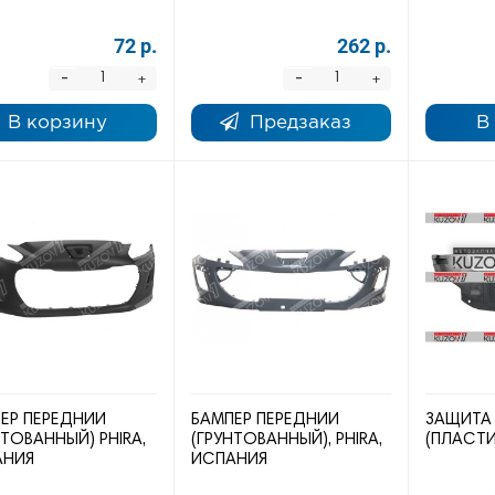
72 р.
262 р.
-
-
+
+
В корзину
Предзаказ
В
ЕР ПЕРЕДНИЙ
БАМПЕР ПЕРЕДНИЙ
ЗАЩИТА
НТОВАННЫЙ) PHIRA,
(ГРУНТОВАННЫЙ), PHIRA,
(ПЛАСТИ
АНИЯ
ИСПАНИЯ