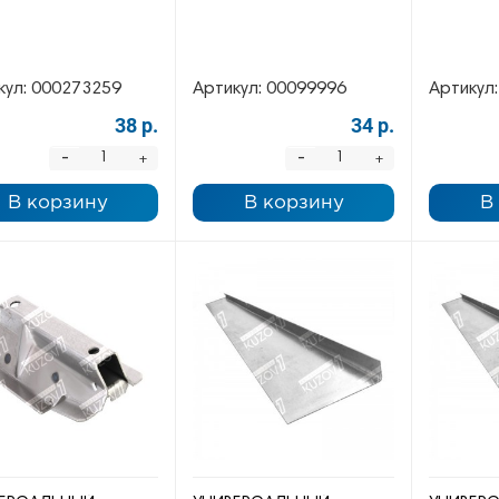
кул:
000273259
Артикул:
00099996
Артикул:
38 р.
34 р.
-
-
+
+
В корзину
В корзину
В