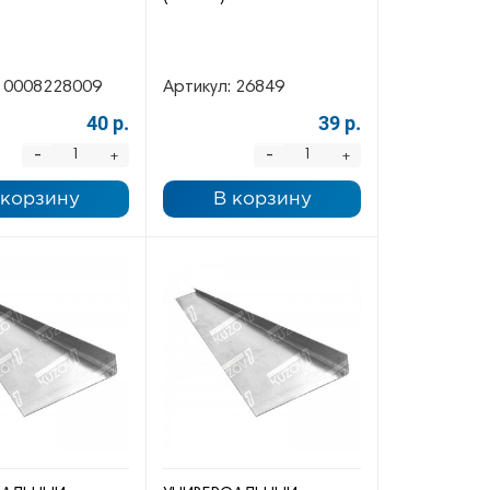
0008228009
Артикул:
26849
40 р.
39 р.
-
-
+
+
 корзину
В корзину