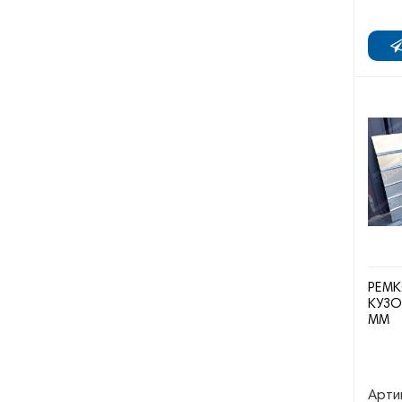
РЕМ
КУЗОВ
ММ
Арти