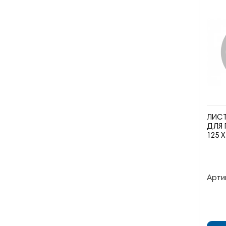
ЛИС
ДЛЯ 
125 Х
Арти