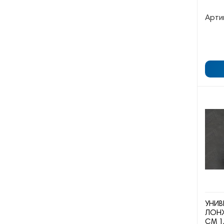
Арти
УНИВ
ЛОНЖ
СМ 1