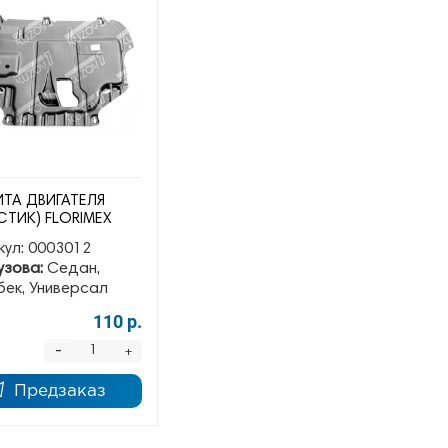
ТА ДВИГАТЕЛЯ
СТИК) FLORIMEX
кул:
0003012
узова:
Седан,
бек, Универсал
110 р.
-
+
Предзаказ