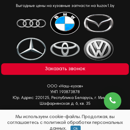
Выгодные цены на кузовные запчасти на kuzov1.by
Заказать звонок
ООО «Наш-кузов»
УНП 193873878
Юр. Адрес: 220125, Республика Беларусь, г. Минск, ул.
Шафарнянская д. 6, кв. 35
Мы используем cookie-файлы. Продолжая, вы
соглашаетесь с политикой обработки персональных
Помощь в подборе
Copyright © 2026 | Разработка и продвижение сайта
данных.
Ok