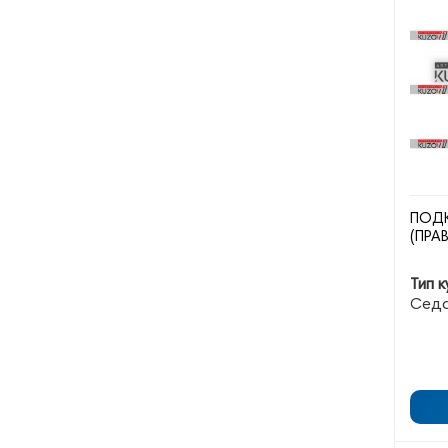
ПОД
(ПРА
Тип к
Сед