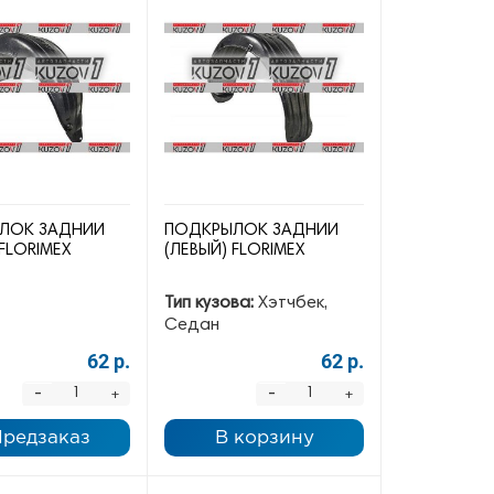
ЛОК ЗАДНИЙ
ПОДКРЫЛОК ЗАДНИЙ
 FLORIMEX
(ЛЕВЫЙ) FLORIMEX
Тип кузова:
Хэтчбек,
Седан
62 р.
62 р.
-
-
+
+
Предзаказ
В корзину