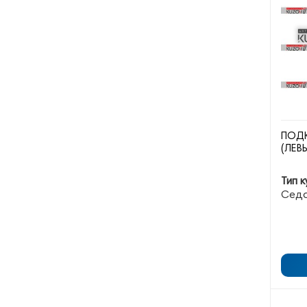
ПОДК
(ЛЕВ
Тип к
Сед