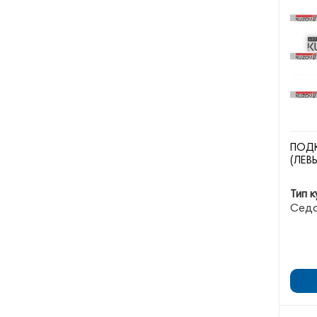
ПОД
(ЛЕВ
Тип к
Сед