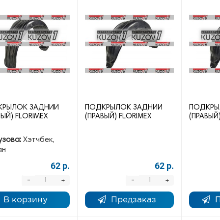
КРЫЛОК ЗАДНИЙ
ПОДКРЫЛОК ЗАДНИЙ
ПОДКРЫ
ВЫЙ) FLORIMEX
(ПРАВЫЙ) FLORIMEX
(ПРАВЫЙ
узова:
Хэтчбек,
ан
62 р.
62 р.
-
-
+
+
В корзину
Предзаказ