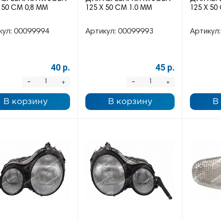
 50 СМ 0,8 ММ
125 Х 50 СМ 1.0 ММ
125 Х 50
кул:
00099994
Артикул:
00099993
Артикул:
40 р.
45 р.
-
-
+
+
В корзину
В корзину
В