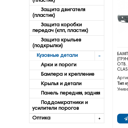
(пластик)
Защита двигателя
(пластик)
Защита коробки
передач (кпп, пластик)
Защита крыльев
(подкрылки)
БАМП
Кузовные детали
(ГРУ
ОТВ.
Арки и пороги
CLAS
Бампера и крепление
Арти
Тип к
Крылья и детали
Унив
Панель передняя, задняя
Поддомкратники и
усилители порогов
Оптика