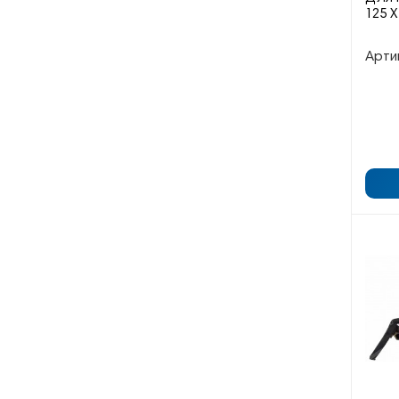
125 Х
Арти