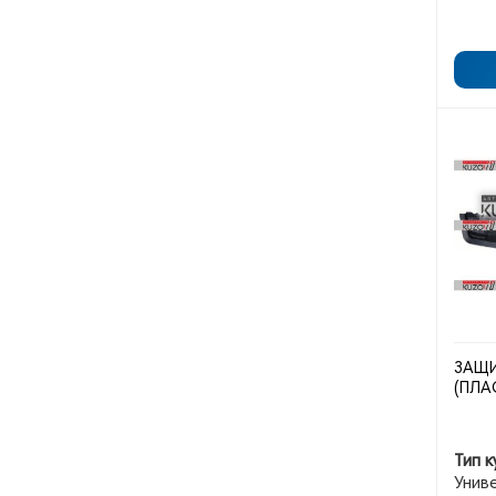
ЗАЩИ
(ПЛА
Тип к
Унив