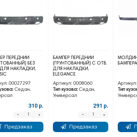
ЕР ПЕРЕДНИЙ
БАМПЕР ПЕРЕДНИЙ
МОЛДИН
НТОВАННЫЙ) БЕЗ
(ГРУНТОВАННЫЙ) С ОТВ.
БАМПЕР
 ДЛЯ НАКЛАДКИ,
ДЛЯ НАКЛАДКИ,
SIC
ELEGANCE
кул:
00027297
Артикул:
0008060
Артикул:
узова:
Седан,
Тип кузова:
Седан,
Тип кузо
ерсал
Универсал
Универс
310 р.
291 р.
-
-
+
+
Предзаказ
Предзаказ