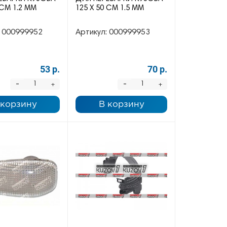
 СМ 1.2 ММ
125 Х 50 СМ 1.5 ММ
000999952
Артикул:
000999953
53 р.
70 р.
-
-
+
+
 корзину
В корзину