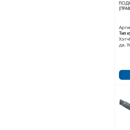
ПОДК
(ПРА
Арти
Тип к
Хэтчб
дв, 