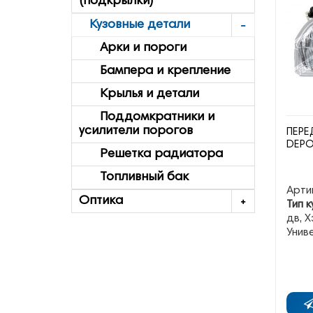
(подкрылки)
Кузовные детали
Арки и пороги
Бампера и крепление
Крылья и детали
Поддомкратники и
усилители порогов
ПЕРЕ
DEP
Решетка радиатора
Топливный бак
Арти
Оптика
Тип к
дв, Х
Унив