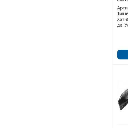
Арти
Тип к
Хэтчб
дв, 