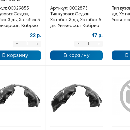
кул:
00029855
Артикул:
0002873
Тип кузо
узова:
Седан,
Тип кузова:
Седан,
дв, Хэтч
ек 3 дв, Хэтчбек 5
Хэтчбек 3 дв, Хэтчбек 5
Универс
Универсал, Кабрио
дв, Универсал, Кабрио
22 р.
47 р.
-
-
+
+
В корзину
В корзину
В