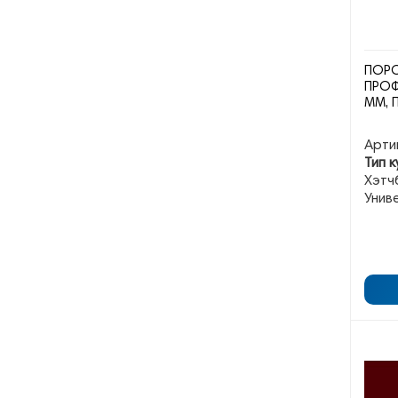
ПОРО
ПРОФ
ММ, 
Арти
Тип к
Хэтчб
Унив