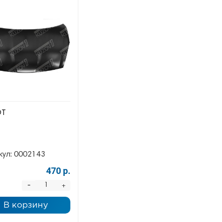
ОТ
кул:
0002143
470 р.
-
+
В корзину