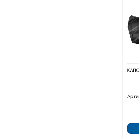
КАП
Арти