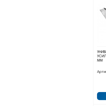
УНИВ
УСИЛ
ММ
Арти