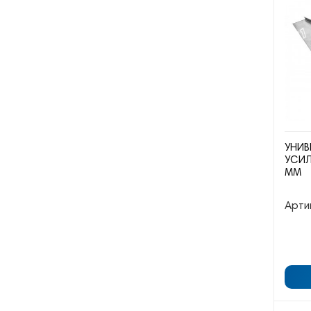
УНИВ
УСИЛ
ММ
Арти