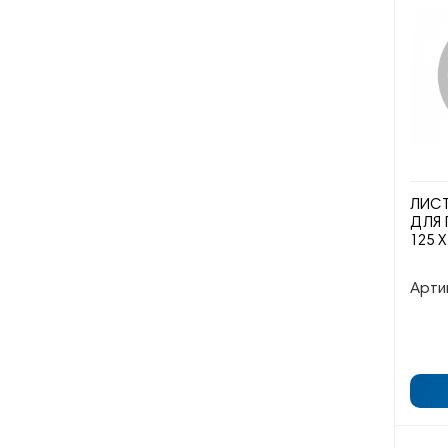
ЛИС
ДЛЯ 
125 Х
Арти