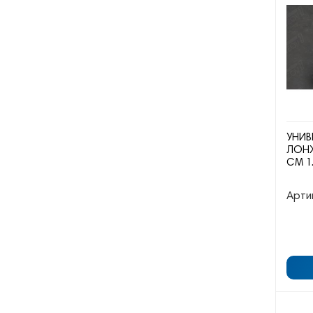
УНИВ
ЛОНЖ
СМ 1
Арти