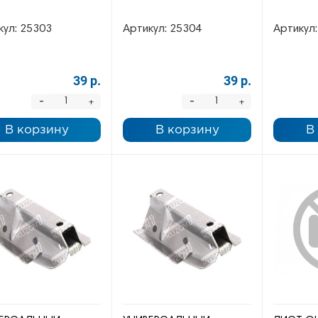
кул:
25303
Артикул:
25304
Артикул:
39 р.
39 р.
-
-
+
+
В корзину
В корзину
В