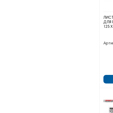
ЛИС
ДЛЯ 
125 Х
Арти