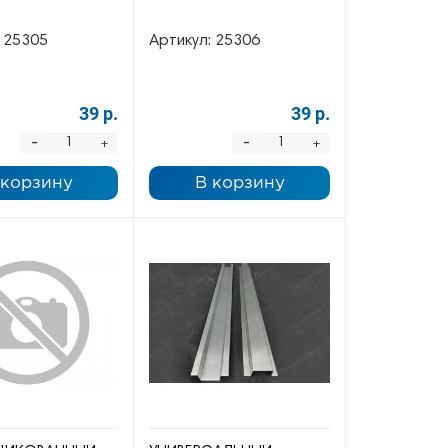
25305
Артикул:
25306
39 р.
39 р.
-
-
+
+
 корзину
В корзину