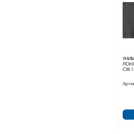
УНИВ
ЛОНЖ
СМ 1
Арти