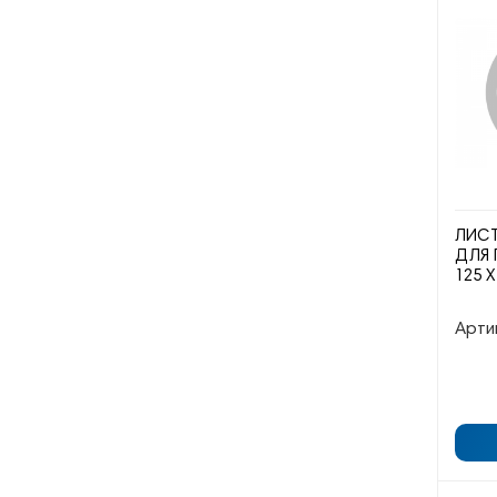
ЛИС
ДЛЯ 
125 Х
Арти